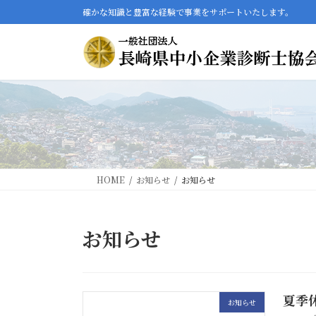
コ
ナ
確かな知識と豊富な経験で事業をサポートいたします。
ン
ビ
テ
ゲ
ン
ー
ツ
シ
へ
ョ
ス
ン
キ
に
ッ
移
プ
動
HOME
お知らせ
お知らせ
お知らせ
夏季
お知らせ