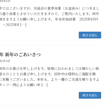
5年8月6日
手ではこざいますが、当協会の夏季休業（お盆休み）につきまし
の通り休業とさせていただきますので、ご案内いたします。何卒
頂きますようお願い申し上げます。 年末年始休業 2025年8月9
～2025年8 […]
続きを読む
3年 新年のごあいさつ
3年1月4日
新年のお喜びを申し上げます。皆様におかれましては輝かしい新
迎えのこととお喜び申し上げます。旧年中は格別なご高配を賜
に有難うございました。本年も、より一層のご支援を賜りますよ
タッフ一同心よりお願い申 […]
続きを読む