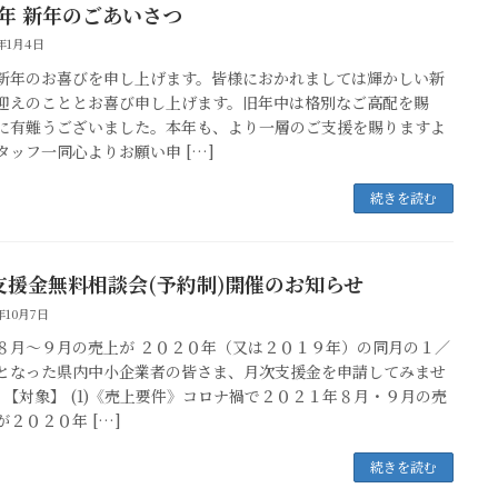
2年 新年のごあいさつ
2年1月4日
新年のお喜びを申し上げます。皆様におかれましては輝かしい新
迎えのこととお喜び申し上げます。旧年中は格別なご高配を賜
に有難うございました。本年も、より一層のご支援を賜りますよ
タッフ一同心よりお願い申 […]
続きを読む
支援金無料相談会(予約制)開催のお知らせ
1年10月7日
８月～９月の売上が ２０２０年（又は２０１９年）の同月の１／
となった県内中小企業者の皆さま、月次支援金を申請してみませ
？ 【対象】 (1)《売上要件》コロナ禍で２０２１年８月・９月の売
が２０２０年 […]
続きを読む