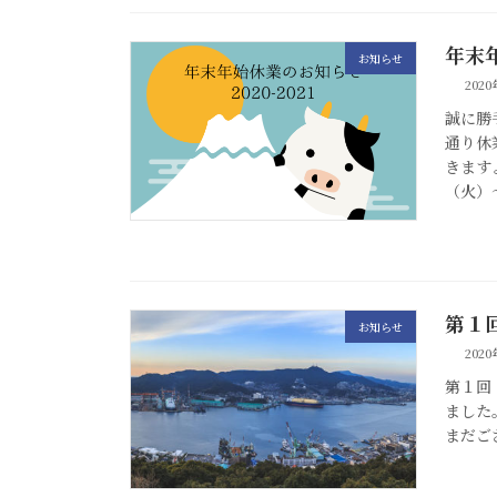
年末
お知らせ
202
誠に勝
通り休
きます
（火）～
第１
お知らせ
2020
第１回
ました
まだご