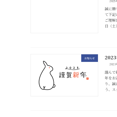
202
誠に勝
て下記
ご理解
日（土）
202
お知らせ
202
謹んで
年をお
り、誠
う、ス