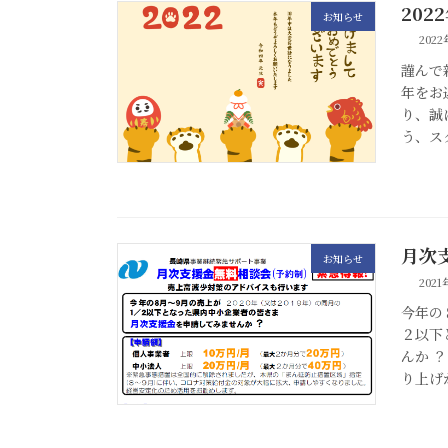
202
お知らせ
202
謹んで
年をお
り、誠
う、ス
月次
お知らせ
202
今年の
２以下
んか 
り上げ