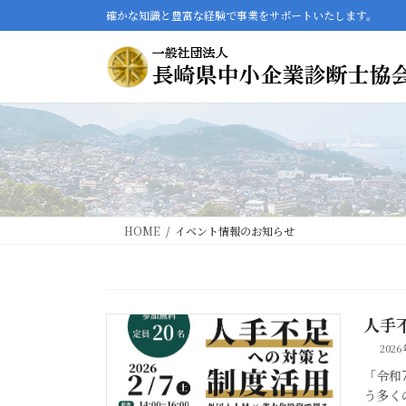
コ
ナ
確かな知識と豊富な経験で事業をサポートいたします。
ン
ビ
テ
ゲ
ン
ー
ツ
シ
へ
ョ
ス
ン
キ
に
ッ
移
プ
動
HOME
イベント情報のお知らせ
人手
202
「令和
う多く