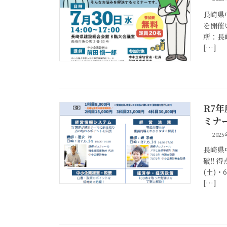
長崎県
を開催い
所：長
[…]
R7
ミナ
202
長崎県
破!!
(土)・
[…]