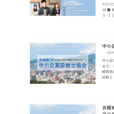
の3つ
30 
５−１ 
中小
202
中小企
ます。 
崎県美
診断 [
各種
会の