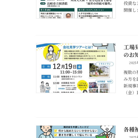
投資な
開催しま
工場
のお
202
複数の
み方を
新規事
（金）1
各種
202