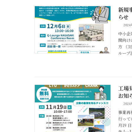
新規
らせ
202
中小企
関向け
方 （
ループ
工場
お知
202
事業再
行って
月19 
先 […]