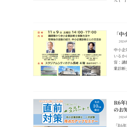
「中
202
中小企
いるかの
容：講
業診断士
R6
のお
202
「R6