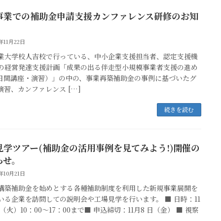
事業での補助金申請支援カンファレンス研修のお知
4年11月22日
業大学校人吉校で行っている、中小企業支援担当者、認定支援機
の経営発達支援計画「成果の出る伴走型小規模事業者支援の進め
3日間講座・演習）」の中の、事業再築補助金の事例に基づいたグ
演習、カンファレンス […]
続きを読む
見学ツアー(補助金の活用事例を見てみよう!)開催の
らせ。
4年10月21日
構築補助金を始めとする各種補助制度を利用した新規事業展開を
いる企業を訪問しての説明会や工場見学を行います。 ■ 日時：11
日（火）10：00～17：00まで■ 申込締切：11月8 日（金） ■ 視察