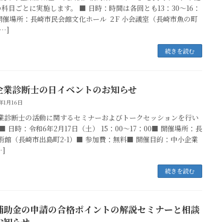
の科目ごとに実施します。 ■ 日時：時間は各回とも13：30～16：
■ 開催場所：長崎市民会館文化ホール ２F 小会議室（長崎市魚の町
[…]
続きを読む
企業診断士の日イベントのお知らせ
4年1月16日
業診断士の活動に関するセミナーおよびトークセッションを行い
■ 日時：令和6年2月17日（土） 15：00～17：00■ 開催場所：長
術館（長崎市出島町2-1）■ 参加費：無料■ 開催目的：中小企業
…]
続きを読む
補助金の申請の合格ポイントの解説セミナーと相談
お知らせ